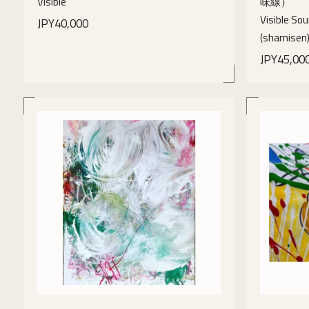
Visible
味線）
Visible So
JPY40,000
(shamisen
JPY45,00
details