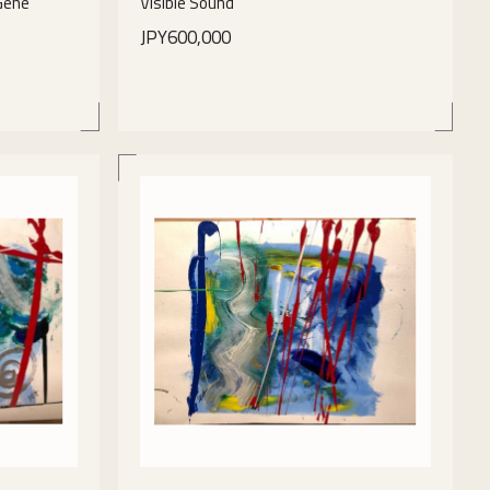
Gene
Visible Sound
JPY600,000
details