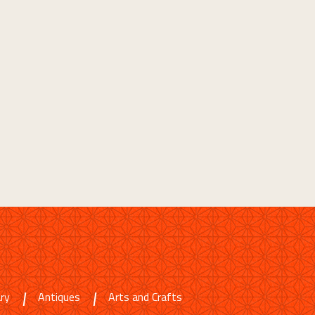
ry
Antiques
Arts and Crafts