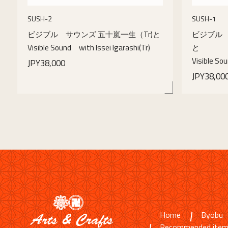
SUSH-2
SUSH-1
ビジブル サウンズ 五十嵐一生（Tr)と
ビジブル 
Visible Sound with Issei Igarashi(Tr)
と
Visible So
JPY38,000
JPY38,00
details
Home
Byobu
Recommended ite