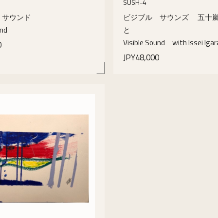
SUSH-4
 サウンド
ビジブル サウンズ 五十嵐一
und
と
Visible Sound with Issei Igara
0
JPY48,000
details
details