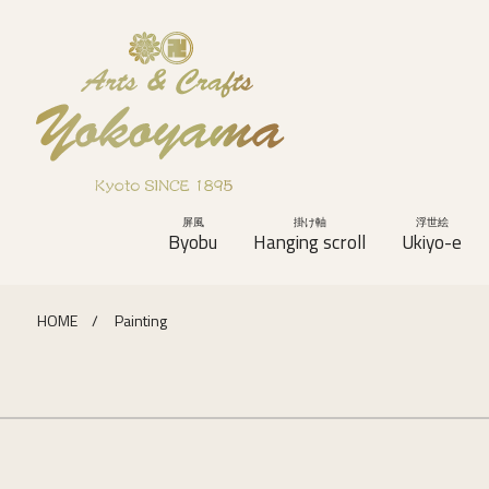
屏風
掛け軸
浮世絵
Byobu
Hanging scroll
Ukiyo-e
HOME
Painting