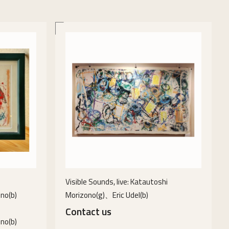
Visible Sounds, live: Katautoshi
no(b)
Morizono(g)、Eric Udel(b)
Contact us
no(b)