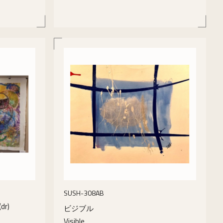
details
SUSH-308AB
dr)
ビジブル
Visible