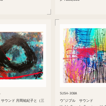
details
details
B
SUSH-308A
 サウンド 月岡祐紀子と（三
ウ”ジブル サウンド