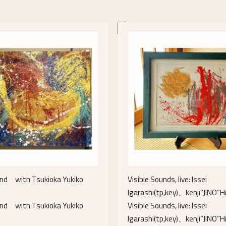
und with Tsukioka Yukiko
Visible Sounds, live: Issei
)
Igarashi(tp,key)、kenji“JINO”Hi
und with Tsukioka Yukiko
Visible Sounds, live: Issei
)
Igarashi(tp,key)、kenji“JINO”Hi