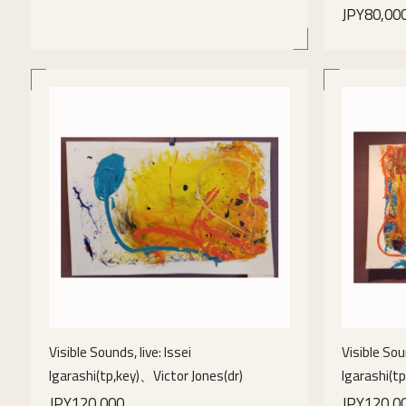
JPY80,00
details
Visible Sounds, live: Issei
Visible Soun
Igarashi(tp,key)、Victor Jones(dr)
Igarashi(t
JPY120,000
JPY120,0