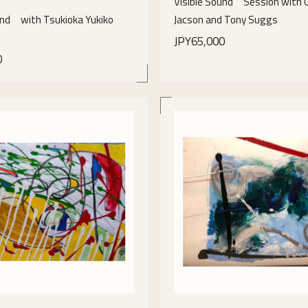
Visible Sound Session with 
und with Tsukioka Yukiko
Jacson and Tony Suggs
)
JPY65,000
0
details
details