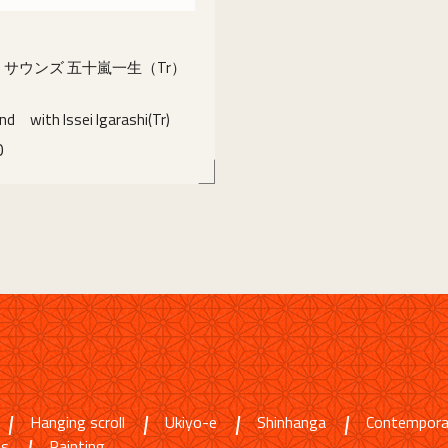
サウンズ 五十嵐一生（Tr）
und with Issei Igarashi(Tr)
0
details
Hanging scroll
Ukiyo-e
Shinhanga
Contempora
ms
Painting