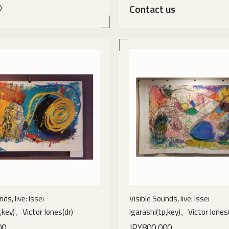
0
Contact us
details
details
ds, live: Issei
Visible Sounds, live: Issei
p,key)、Victor Jones(dr)
Igarashi(tp,key)、Victor Jones(
00
JPY800,000