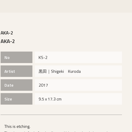
AKA-2
AKA-2
No
KS-2
Artist
黒田｜Shigeki Kuroda
Date
2017
Size
9.5 x 17.3 cm
This is etching.