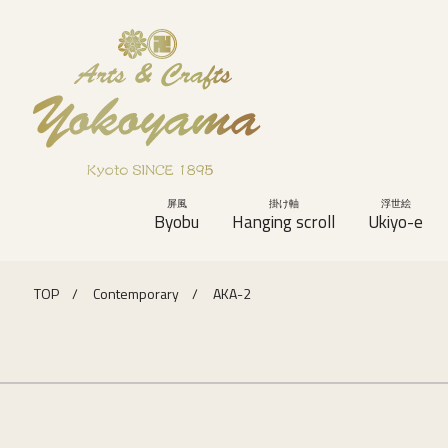
屏風
掛け軸
浮世絵
Byobu
Hanging scroll
Ukiyo-e
TOP
Contemporary
AKA-2